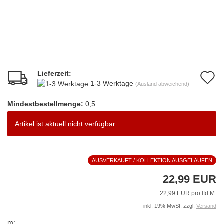
Lieferzeit:
A
1-3 Werktage
(Ausland abweichend)
d
Mindestbestellmenge:
0,5
M
Artikel ist aktuell nicht verfügbar.
AUSVERKAUFT / KOLLEKTION AUSGELAUFEN
22,99 EUR
22,99 EUR pro lfd.M.
inkl. 19% MwSt. zzgl.
Versand
m: