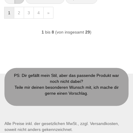
1
2
3
4
»
1
bis
8
(von insgesamt
29
)
PS: Dir gefällt mein Stil, aber das passende Produkt war
noch nicht dabei?
Teile mir deinen besonderen Wunsch mit, ich mache dir
gerne einen Vorschlag.
Kontakt
Alle Preise inkl. der gesetzlichen MwSt., zzgl. Versandkosten,
soweit nicht anders gekennzeichnet.