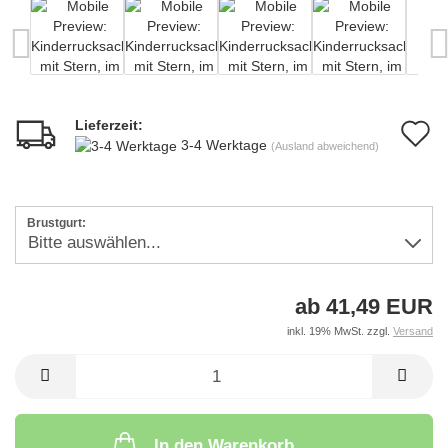
Lieferzeit:
A
3-4 Werktage
(Ausland abweichend)
d
M
Brustgurt:
ab 41,49 EUR
inkl. 19% MwSt. zzgl.
Versand
In den Warenkorb