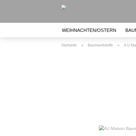
WEIHNACHTEN/OSTERN
BAU
BEULENTRÖSTER, KÜHLAKKU
»
»
Startseite
Baumwollstoffe
A.U Ma
NÄHZUBEHÖR (VLIES, ETC.)