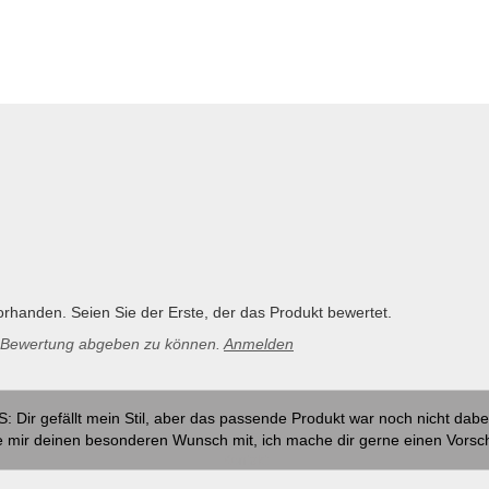
rhanden. Seien Sie der Erste, der das Produkt bewertet.
e Bewertung abgeben zu können.
Anmelden
S: Dir gefällt mein Stil, aber das passende Produkt war noch nicht dabe
e mir deinen besonderen Wunsch mit, ich mache dir gerne einen Vorsc
Kontakt