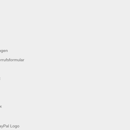
ngen
rrufsformular
z
x