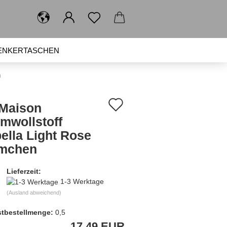
ENKERTASCHEN
SPIELZEUG
BRUSTBEUTEL
n
Auf
Maison
den
mwollstoff
bella Light Rose
Merkzettel
mchen
Lieferzeit:
1-3 Werktage
(Ausland abweichend)
tbestellmenge:
0,5
17,49 EUR