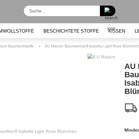
Suche...
MWOLLSTOFFE
BESCHICHTETE STOFFE
KISSEN
L
KINDERRUCKSÄCKE
LUNCHBOXEN / LUNCHBEUTEL
»
ison Baumwollstoffe
AU Maison Baumwollstoff Isabella Light Rose Blümche
AU 
Bau
Isa
Blü
Mindes