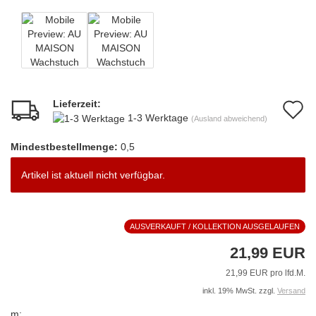
Lieferzeit:
A
1-3 Werktage
(Ausland abweichend)
d
Mindestbestellmenge:
0,5
M
Artikel ist aktuell nicht verfügbar.
AUSVERKAUFT / KOLLEKTION AUSGELAUFEN
21,99 EUR
21,99 EUR pro lfd.M.
inkl. 19% MwSt. zzgl.
Versand
m: