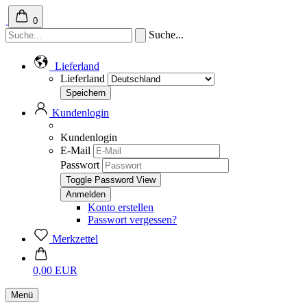
0
Suche...
Lieferland
Lieferland
Kundenlogin
Kundenlogin
E-Mail
Passwort
Toggle Password View
Konto erstellen
Passwort vergessen?
Merkzettel
0,00 EUR
Menü