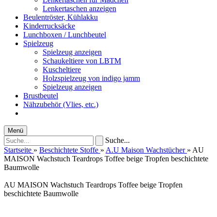
Lenkertaschen anzeigen
Beulentröster, Kühlakku
Kinderrucksäcke
Lunchboxen / Lunchbeutel
Spielzeug
Spielzeug anzeigen
Schaukeltiere von LBTM
Kuscheltiere
Holzspielzeug von indigo jamm
Spielzeug anzeigen
Brustbeutel
Nähzubehör (Vlies, etc.)
Menü
Suche...
Startseite
»
Beschichtete Stoffe
»
A.U Maison Wachstücher
»
AU
MAISON Wachstuch Teardrops Toffee beige Tropfen beschichtete
Baumwolle
AU MAISON Wachstuch Teardrops Toffee beige Tropfen
beschichtete Baumwolle