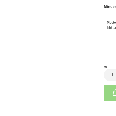
Mindes
Muste
m:
m