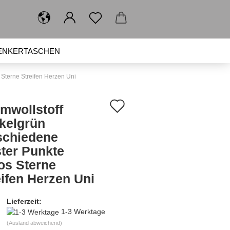
ENKERTASCHEN
SPIELZEUG
BRUSTBEUTEL
Sterne Streifen Herzen Uni
Auf
mwollstoff
den
kelgrün
schiedene
Merkzettel
ter Punkte
os Sterne
eifen Herzen Uni
Lieferzeit:
1-3 Werktage
(Ausland abweichend)