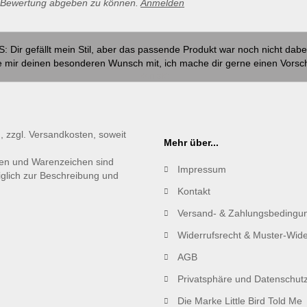
e Bewertung abgeben zu können.
Anmelden
S: Dir gefällt mein Stil, aber das passende Produkt war noch nicht dabe
e mir deinen besonderen Wunsch mit, ich mache dir gerne einen Vorsc
Kontakt
., zzgl. Versandkosten, soweit
Mehr über...
en und Warenzeichen sind
Impressum
iglich zur Beschreibung und
Kontakt
Versand- & Zahlungsbedingu
Widerrufsrecht & Muster-Wide
AGB
Privatsphäre und Datenschut
Die Marke Little Bird Told Me