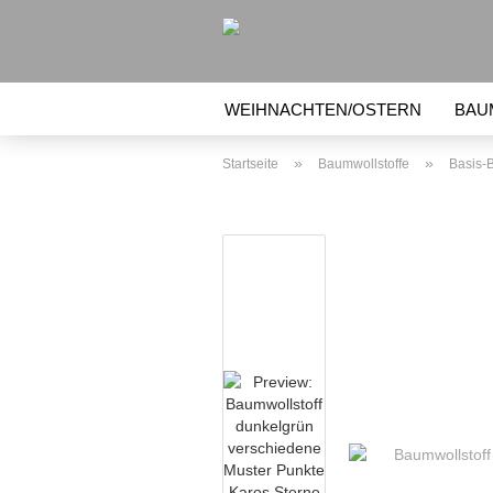
WEIHNACHTEN/OSTERN
BAU
BEULENTRÖSTER, KÜHLAKKU
»
»
Startseite
Baumwollstoffe
Basis-
NÄHZUBEHÖR (VLIES, ETC.)