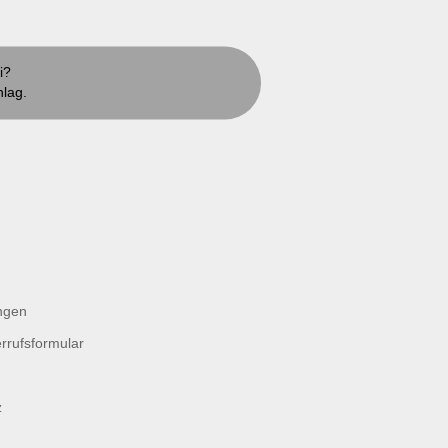
i?
hlag.
ngen
rrufsformular
z