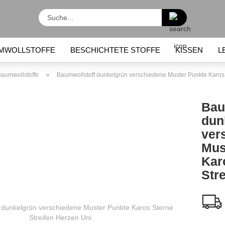
Suche...
MWOLLSTOFFE
BESCHICHTETE STOFFE
KISSEN
L
KINDERRUCKSÄCKE
LUNCHBOXEN / LUNCHBEUTEL
»
Baumwollstoffe
Baumwollstoff dunkelgrün verschiedene Muster Punkte Karos 
Bau
dun
ver
Mus
Kar
Str