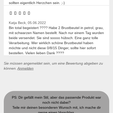
sollten eigentlich Herzchen sein. ;-)
Katja Beck,
05.06.2022
Bin total begeistert ???? Habe 2 Brustbeutel in petrol, grau,
mit schwarzen Namen bestellt. Nach nur einem Tag wurden
beide versendet. Sie sind soooo hübsch. Eine ganz tolle
Verarbeitung. Wer wirklich schöne Brustbeutel haben
möchte und nicht diese 0/8/15 Dinger, sollte hier sofort
bestellen. Vielen lieben Dank ????
Sie müssen angemeldet sein, um eine Bewertung abgeben zu
können.
Anmelden
PS: Dir gefällt mein Stil, aber das passende Produkt war
noch nicht dabei?
Teile mir deinen besonderen Wunsch mit, ich mache dir
gerne einen Vorschlag.