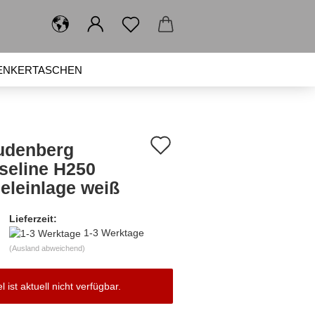
ENKERTASCHEN
SPIELZEUG
BRUSTBEUTEL
Auf
udenberg
den
eseline H250
eleinlage weiß
Merkzettel
Lieferzeit:
1-3 Werktage
(Ausland abweichend)
el ist aktuell nicht verfügbar.