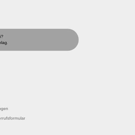
i?
hlag.
ngen
rrufsformular