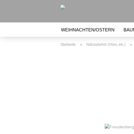
WEIHNACHTEN/OSTERN
BAU
BEULENTRÖSTER, KÜHLAKKU
»
»
Startseite
Nähzubehör (Vlies, etc.)
NÄHZUBEHÖR (VLIES, ETC.)