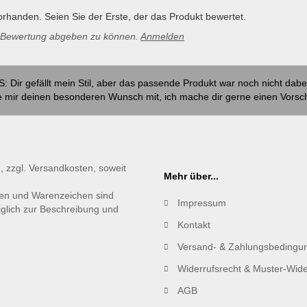
rhanden. Seien Sie der Erste, der das Produkt bewertet.
e Bewertung abgeben zu können.
Anmelden
S: Dir gefällt mein Stil, aber das passende Produkt war noch nicht dabe
e mir deinen besonderen Wunsch mit, ich mache dir gerne einen Vorsc
Kontakt
., zzgl. Versandkosten, soweit
Mehr über...
en und Warenzeichen sind
Impressum
iglich zur Beschreibung und
Kontakt
Versand- & Zahlungsbedingu
Widerrufsrecht & Muster-Wide
AGB