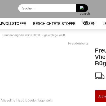
Suche...
MWOLLSTOFFE
BESCHICHTETE STOFFE
KISSEN
L
KINDERRUCKSÄCKE
LUNCHBOXEN / LUNCHBEUTEL
Freudenberg Vlieseline H250 Bügeleinlage weiß
Freudenberg
Fre
Vli
Büg
Artik