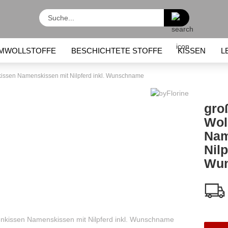
Suche...
MWOLLSTOFFE
BESCHICHTETE STOFFE
KISSEN
L
KINDERRUCKSÄCKE
LUNCHBOXEN / LUNCHBEUTEL
issen Namenskissen mit Nilpferd inkl. Wunschname
gro
Wol
Nam
Nilp
Wu