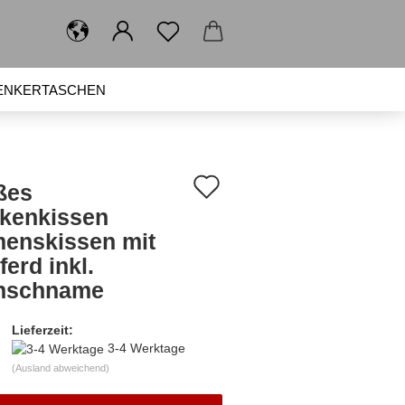
ENKERTASCHEN
SPIELZEUG
BRUSTBEUTEL
Auf
ßes
den
kenkissen
enskissen mit
Merkzettel
ferd inkl.
nschname
Lieferzeit:
3-4 Werktage
(Ausland abweichend)