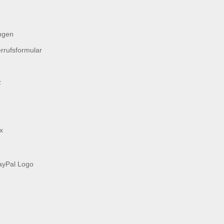
ngen
rrufsformular
z
x