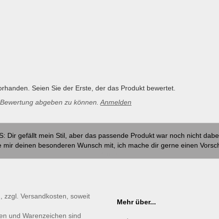
rhanden. Seien Sie der Erste, der das Produkt bewertet.
e Bewertung abgeben zu können.
Anmelden
S: Dir gefällt mein Stil, aber das passende Produkt war noch nicht dabe
e mir deinen besonderen Wunsch mit, ich mache dir gerne einen Vorsc
Kontakt
., zzgl. Versandkosten, soweit
Mehr über...
en und Warenzeichen sind