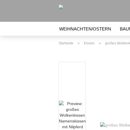
WEIHNACHTEN/OSTERN
BAU
BEULENTRÖSTER, KÜHLAKKU
»
»
Startseite
Kissen
großes Wolkenk
NÄHZUBEHÖR (VLIES, ETC.)