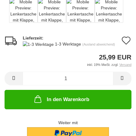
Lieferzeit:
A
1-3 Werktage
(Ausland abweichend)
d
25,99 EUR
M
inkl. 19% MwSt. zzgl.
Versand
In den Warenkorb
Weiter mit