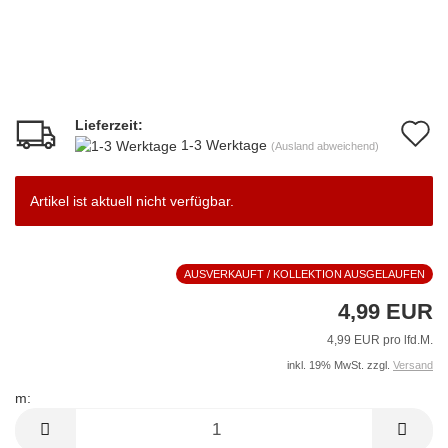
Lieferzeit:
A
1-3 Werktage
(Ausland abweichend)
d
M
Artikel ist aktuell nicht verfügbar.
AUSVERKAUFT / KOLLEKTION AUSGELAUFEN
4,99 EUR
4,99 EUR pro lfd.M.
inkl. 19% MwSt. zzgl.
Versand
m:
m