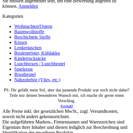
Sie müssen angemeldet sein, um eine Bewertung abgeben zu
können.
Anmelden
Kategorien
Weihnachten/Ostern
Baumwollstoffe
Beschichtete Stoffe
Kissen
Lenkertaschen
Beulentröster, Kühlakku
Kinderrucksäcke
Lunchboxen / Lunchbeutel
Spielzeug
Brustbeutel
Nähzubehör (Vlies, etc.)
PS: Dir gefällt mein Stil, aber das passende Produkt war noch nicht dabei?
Teile mir deinen besonderen Wunsch mit, ich mache dir gerne einen
Vorschlag.
Kontakt
Alle Preise inkl. der gesetzlichen MwSt., zzgl. Versandkosten,
soweit nicht anders gekennzeichnet.
Die aufgeführten Marken-, Firmennamen und Warenzeichen sind
Eigentum ihrer Inhaber und dienen lediglich zur Beschreibung und
Identifikation der jeweiligen Produkte.