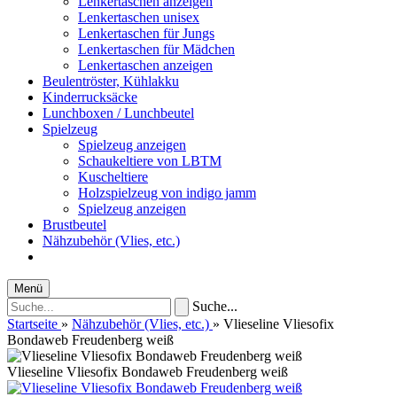
Lenkertaschen anzeigen
Lenkertaschen unisex
Lenkertaschen für Jungs
Lenkertaschen für Mädchen
Lenkertaschen anzeigen
Beulentröster, Kühlakku
Kinderrucksäcke
Lunchboxen / Lunchbeutel
Spielzeug
Spielzeug anzeigen
Schaukeltiere von LBTM
Kuscheltiere
Holzspielzeug von indigo jamm
Spielzeug anzeigen
Brustbeutel
Nähzubehör (Vlies, etc.)
Menü
Suche...
Startseite
»
Nähzubehör (Vlies, etc.)
»
Vlieseline Vliesofix
Bondaweb Freudenberg weiß
Vlieseline Vliesofix Bondaweb Freudenberg weiß